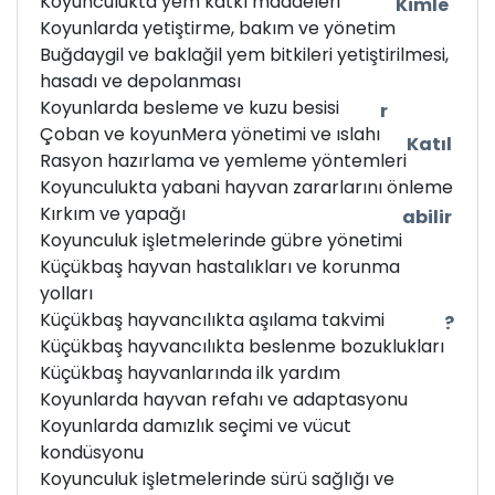
Koyunculukta yem katkı maddeleri
Kimle
Koyunlarda yetiştirme, bakım ve yönetim
Buğdaygil ve baklağil yem bitkileri yetiştirilmesi,
hasadı ve depolanması
Koyunlarda besleme ve kuzu besisi
r
Çoban ve koyun
Mera yönetimi ve ıslahı
Katıl
Rasyon hazırlama ve yemleme yöntemleri
Koyunculukta yabani hayvan zararlarını önleme
Kırkım ve yapağı
abilir
Koyunculuk işletmelerinde gübre yönetimi
Küçükbaş hayvan hastalıkları ve korunma
yolları
Küçükbaş hayvancılıkta aşılama takvimi
?
Küçükbaş hayvancılıkta beslenme bozuklukları
Küçükbaş hayvanlarında ilk yardım
Koyunlarda hayvan refahı ve adaptasyonu
Koyunlarda damızlık seçimi ve vücut
kondüsyonu
Koyunculuk işletmelerinde sürü sağlığı ve