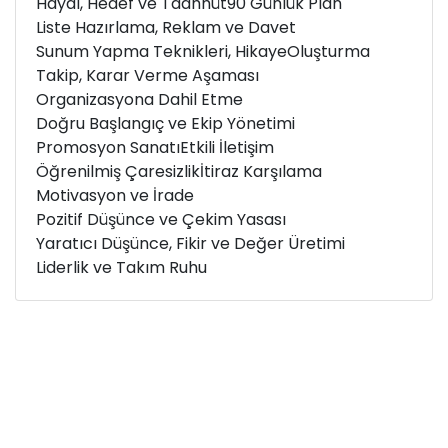
Hayal, Hedef ve Taahhüt
90 Günlük Plan
Liste Hazırlama, Reklam ve Davet
Sunum Yapma Teknikleri, Hikaye
Oluşturma
Takip, Karar Verme Aşaması
Organizasyona Dahil Etme
Doğru Başlangıç ve Ekip Yönetimi
Promosyon Sanatı
Etkili İletişim
Öğrenilmiş Çaresizlik
İtiraz Karşılama
Motivasyon ve İrade
Pozitif Düşünce ve Çekim Yasası
Yaratıcı Düşünce, Fikir ve Değer Üretimi
Liderlik ve Takım Ruhu